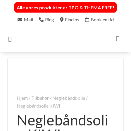
Alle vores produkter er TPO & THFMA FREE
!
Mail
Ring
Find os
Book en tid

Hjem
/
Tilbehør
/
Neglebånds olie
/
Neglebåndsolie KIWI
Neglebåndsoli