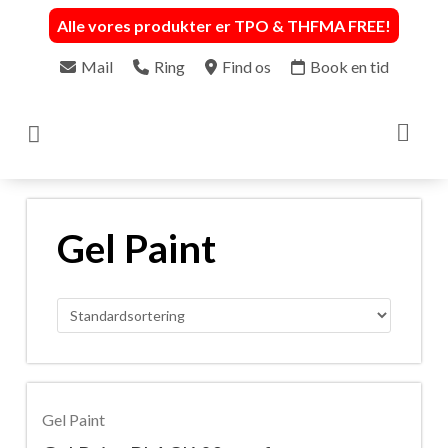
Alle vores produkter er TPO & THFMA FREE
!
Mail
Ring
Find os
Book en tid

Gel Paint
Gel Paint