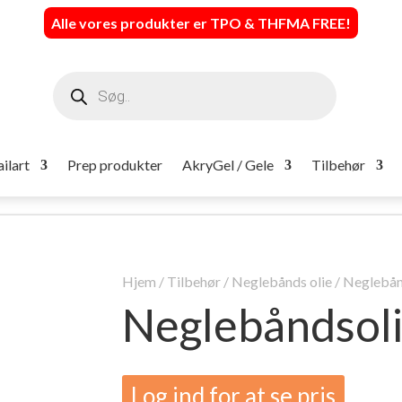
Alle vores produkter er TPO & THFMA FREE
!
Products
search
ilart
Prep produkter
AkryGel / Gele
Tilbehør
Hjem
/
Tilbehør
/
Neglebånds olie
/ Neglebå
Neglebåndso
Log ind for at se pris