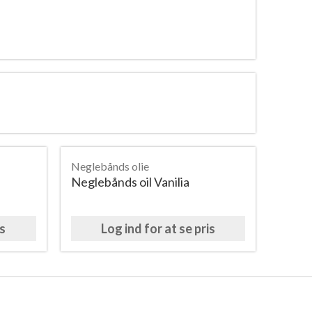
Neglebånds olie
Neglebånds oil Vanilia
is
Log ind for at se pris