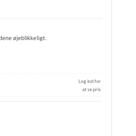
ene øjeblikkeligt.
Log ind for
at se pris