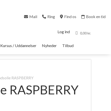
Mail
Ring
Find os
Book en tid
Log ind
0,00 kr.
Kursus / Uddannelser
Nyheder
Tilbud
ndsolie RASPBERRY
lie RASPBERRY