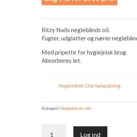
Ritzy Nails neglebånds oil.
Fugter, udglatter og nærer neglebånd
Med pripette for hygiejnisk brug.
Absorberes let.
Neglebånds Olie Sampakning
Kategori:
Neglebånds olie
Neglebåndsolie
Log ind
RASPBERRY