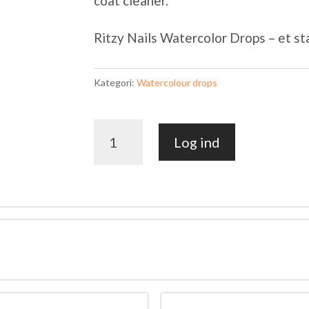
coat cleaner.
⠀
⠀
Ritzy Nails Watercolor Drops – et stæ
Kategori:
Watercolour drops
Watercolour
Log ind
Drops
Lilac
antal