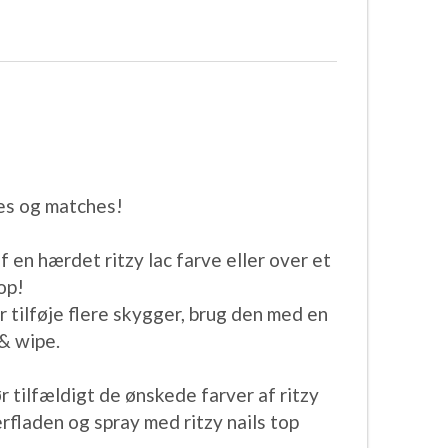
des og matches!
⠀
f en hærdet ritzy lac farve eller over et
op!
⠀
⠀
 tilføje flere skygger, brug den med en
 & wipe.
⠀
r tilfældigt de ønskede farver af ritzy
rfladen og spray med ritzy nails top