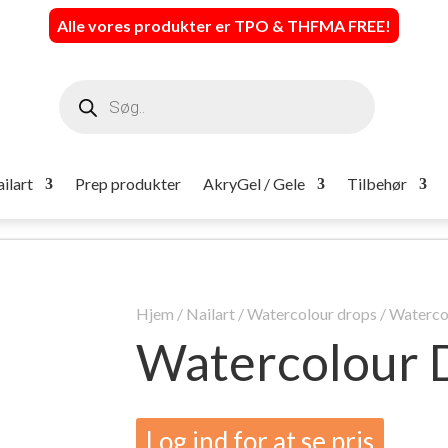
Alle vores produkter er TPO & THFMA FREE
!
Products
search
ilart
Prep produkter
AkryGel / Gele
Tilbehør
Hjem
/
Nailart
/
Watercolour drops
/ Waterco
Watercolour D
Log ind for at se pris