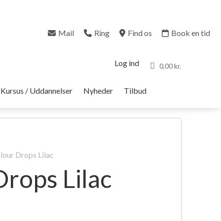
Mail
Ring
Find os
Book en tid
Log ind
0,00 kr.
Kursus / Uddannelser
Nyheder
Tilbud
lour Drops Lilac
rops Lilac