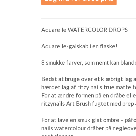
Aquarelle WATERCOLOR DROPS
⠀
Aquarelle-galskab i en flaske!
⠀
⠀
8 smukke farver, som nemt kan blan
⠀
Bedst at bruge over et klæbrigt lag a
hærdet lag af ritzy nails true matte t
For at ændre formen på en dråbe eller
ritzynails Art Brush fugtet med prep
⠀
For at lave en smuk glat ombre – påfø
nails watercolour dråber på negleove