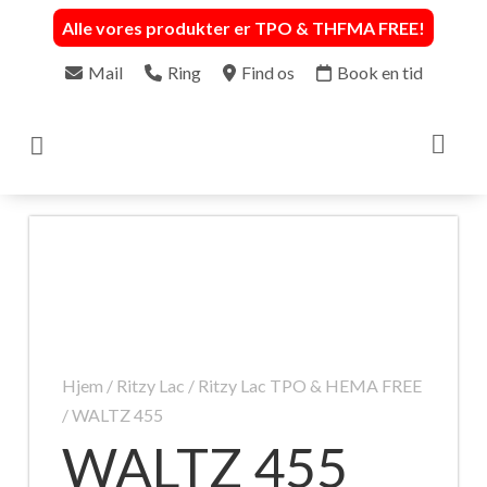
Alle vores produkter er TPO & THFMA FREE
!
Mail
Ring
Find os
Book en tid

Hjem
/
Ritzy Lac
/
Ritzy Lac TPO & HEMA FREE
/ WALTZ 455
WALTZ 455