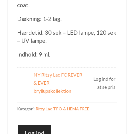
coat.
Dækning: 1-2 lag.
Hærdetid: 30 sek – LED lampe, 120 sek
– UV lampe.
Indhold: 9 ml.
NY Ritzy Lac FOREVER
Log ind for
& EVER
at se pris
bryllupskollektion
Kategori:
Ritzy Lac TPO & HEMA FREE
Log ind