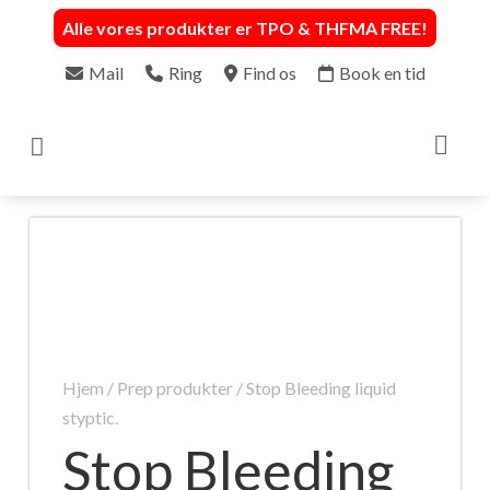
Alle vores produkter er TPO & THFMA FREE
!
Mail
Ring
Find os
Book en tid

Hjem
/
Prep produkter
/ Stop Bleeding liquid
styptic.
Stop Bleeding