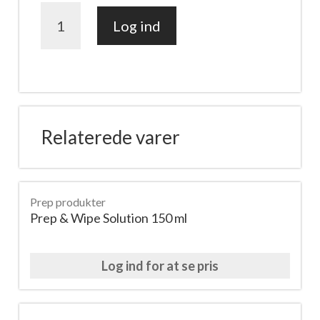
Stop
Log ind
Bleeding
liquid
styptic.
antal
Relaterede varer
Prep produkter
Prep & Wipe Solution 150 ml
Log ind for at se pris