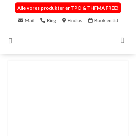
Alle vores produkter er TPO & THFMA FREE
!
Mail
Ring
Find os
Book en tid
