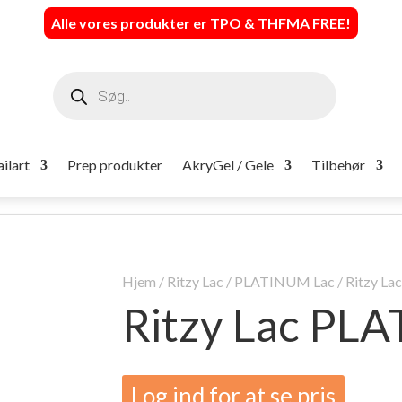
Alle vores produkter er TPO & THFMA FREE
!
Products
search
ilart
Prep produkter
AkryGel / Gele
Tilbehør
Hjem
/
Ritzy Lac
/
PLATINUM Lac
/ Ritzy L
Ritzy Lac PL
Log ind for at se pris