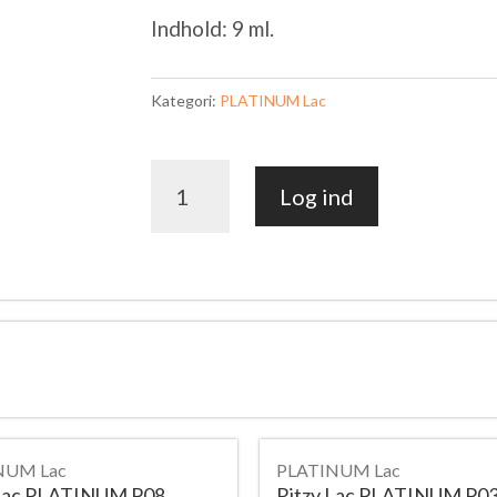
Indhold: 9 ml.
Kategori:
PLATINUM Lac
Ritzy
Log ind
Lac
PLATINUM
P12
antal
NUM Lac
PLATINUM Lac
 Lac PLATINUM P08
Ritzy Lac PLATINUM P0