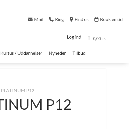
Mail
Ring
Find os
Book en tid
Log ind
0,00 kr.
Kursus / Uddannelser
Nyheder
Tilbud
ac PLATINUM P12
ATINUM P12