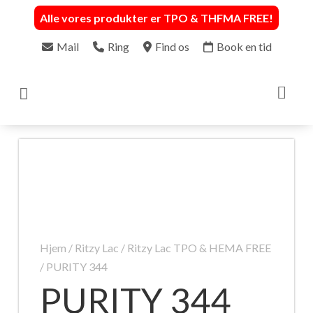
Alle vores produkter er TPO & THFMA FREE
!
Mail
Ring
Find os
Book en tid

Hjem
/
Ritzy Lac
/
Ritzy Lac TPO & HEMA FREE
/ PURITY 344
PURITY 344