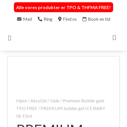
Alle vores produkter er TPO & THFMA FREE
!
Mail
Ring
Find os
Book en tid

Hjem
/
AkryGel / Gele
/
Premium Builder gele
TPO FREE
/ PREMIUM builder gel ICE BABY
06 15ml