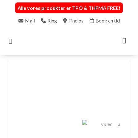
Alle vores produkter er TPO & THFMA FREE
!
Mail
Ring
Find os
Book en tid
