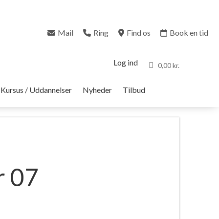
Mail
Ring
Find os
Book en tid
Log ind
0,00 kr.
Kursus / Uddannelser
Nyheder
Tilbud
r 07