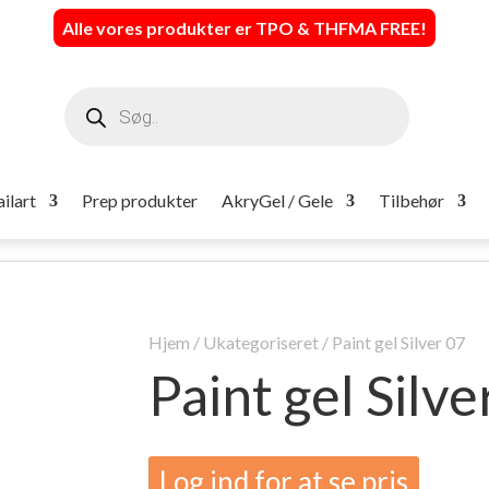
Alle vores produkter er TPO & THFMA FREE
!
Products
search
ilart
Prep produkter
AkryGel / Gele
Tilbehør
Hjem
/
Ukategoriseret
/ Paint gel Silver 07
Paint gel Silve
Log ind for at se pris