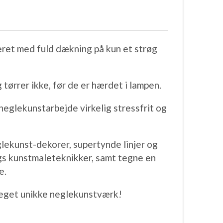
eret med fuld dækning på kun et strøg
tørrer ikke, før de er hærdet i lampen.
neglekunstarbejde virkelig stressfrit og
glekunst-dekorer, supertynde linjer og
ags kunstmaleteknikker, samt tegne en
e.
t eget unikke neglekunstværk!