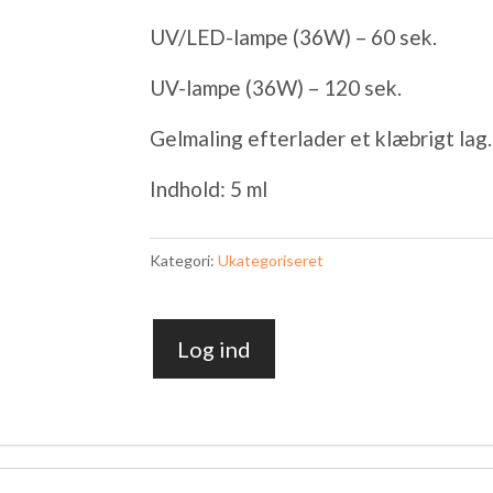
UV/LED-lampe (36W) – 60 sek.
UV-lampe (36W) – 120 sek.
Gelmaling efterlader et klæbrigt lag.
Indhold: 5 ml
Kategori:
Ukategoriseret
Log ind
Paint
gel
Silver
07
antal