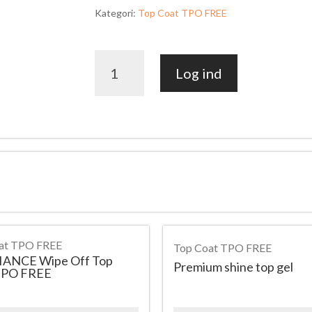
Kategori:
Top Coat TPO FREE
MIRACLE
Log ind
ALL-
IN-
1
Top
Coat
Gel
antal
at TPO FREE
Top Coat TPO FREE
IANCE Wipe Off Top
Premium shine top gel
TPO FREE