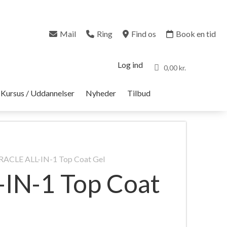
Mail
Ring
Find os
Book en tid
Log ind
0,00 kr.
Kursus / Uddannelser
Nyheder
Tilbud
RACLE ALL-IN-1 Top Coat Gel
IN-1 Top Coat