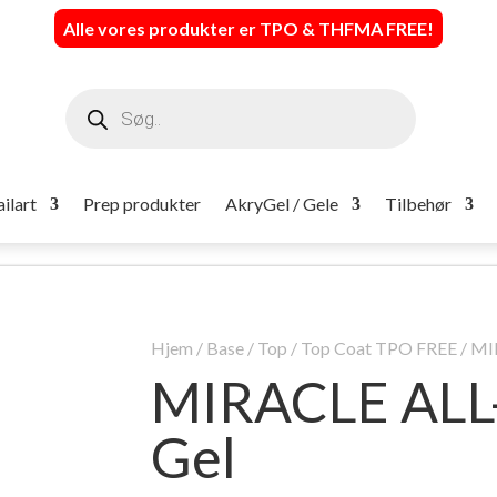
Alle vores produkter er TPO & THFMA FREE
!
Products
search
ilart
Prep produkter
AkryGel / Gele
Tilbehør
Hjem
/
Base / Top
/
Top Coat TPO FREE
/ MI
MIRACLE ALL-
Gel