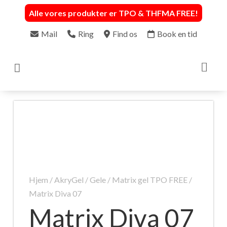
Alle vores produkter er TPO & THFMA FREE
!
Mail
Ring
Find os
Book en tid

Hjem
/
AkryGel / Gele
/
Matrix gel TPO FREE
/
Matrix Diva 07
Matrix Diva 07