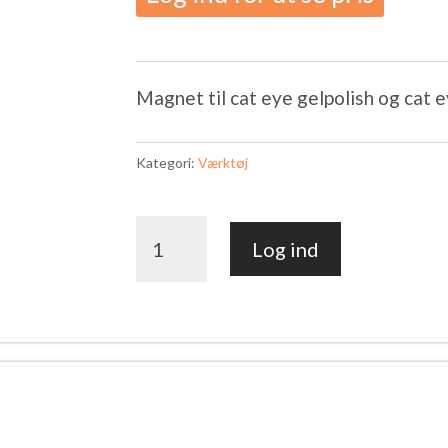
Magnet til cat eye gelpolish og cat 
Kategori:
Værktøj
Magnet
Log ind
STRONG
2
-
60mm
antal