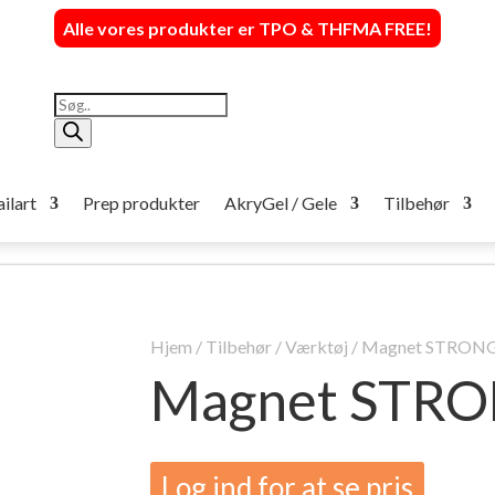
Alle vores produkter er TPO & THFMA FREE
!
Products
search
ilart
Prep produkter
AkryGel / Gele
Tilbehør
Hjem
/
Tilbehør
/
Værktøj
/ Magnet STRONG
Magnet STRO
Log ind for at se pris