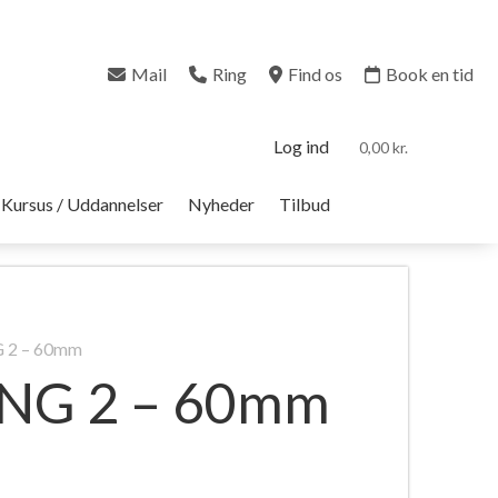
Mail
Ring
Find os
Book en tid
Log ind
0,00 kr.
Kursus / Uddannelser
Nyheder
Tilbud
 2 – 60mm
NG 2 – 60mm