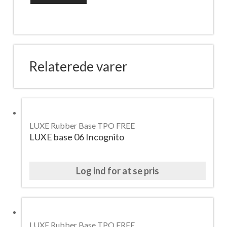
base
04
Romantic
antal
Relaterede varer
LUXE Rubber Base TPO FREE
LUXE base 06 Incognito
Log ind for at se pris
LUXE Rubber Base TPO FREE