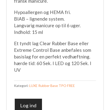
fransk manicure.
Hypoallergen og HEMA fri.
BIAB – lignende system.
Langvarig manicure op til 6 uger.
Indhold: 15 ml
Et tyndt lag Clear Rubber Base eller
Extreme Control Base anbefales som
basislag for en perfekt vedhæftning.
hærde tid: 60 Sek. I LED og 120 Sek. I
UV
Kategori:
LUXE Rubber Base TPO FREE
Log ind
LUXE