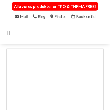
Alle vores produkter er TPO & THFMA FREE
!
Mail
Ring
Find os
Book en tid
