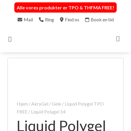
Alle vores produkter er TPO & THFMA FREE
!
Mail
Ring
Find os
Book en tid

Hjem
/
AkryGel / Gele
/
Liquid Polygel TPO
FREE
/ Liquid Polygel 14
Liquid Polygel