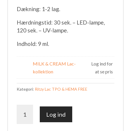
Dækning: 1-2 lag.
Hærdningstid: 30 sek. – LED-lampe,
120 sek. – UV-lampe.
Indhold: 9 ml.
MILK & CREAM Lac-
Log ind for
kollektion
at se pris
Kategori:
Ritzy Lac TPO & HEMA FREE
HEAVEN
Log ind
M5
antal