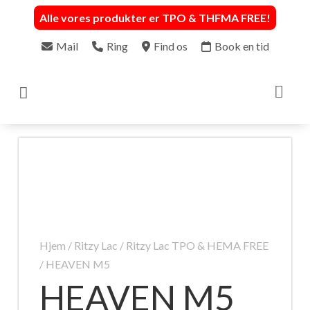
Alle vores produkter er TPO & THFMA FREE
!
Mail
Ring
Find os
Book en tid

Hjem
/
Ritzy Lac
/
Ritzy Lac TPO & HEMA FREE
/ HEAVEN M5
HEAVEN M5