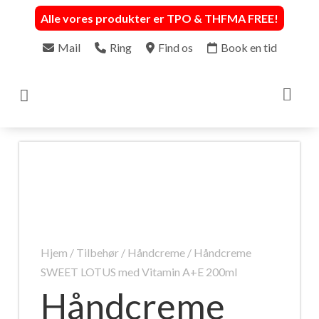
Alle vores produkter er TPO & THFMA FREE
!
Mail
Ring
Find os
Book en tid

Hjem
/
Tilbehør
/
Håndcreme
/ Håndcreme
SWEET LOTUS med Vitamin A+E 200ml
Håndcreme