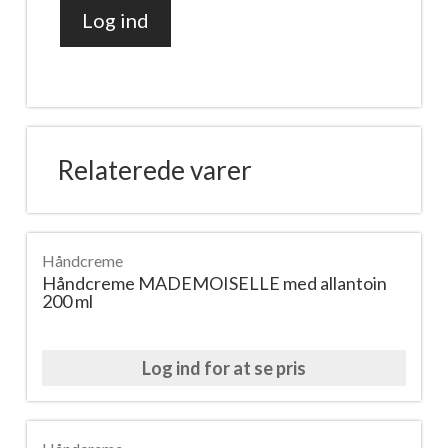
Log ind
Håndcreme
SWEET
LOTUS
med
Vitamin
Relaterede varer
A+E
200ml
antal
Håndcreme
Håndcreme MADEMOISELLE med allantoin
200 ml
Log ind for at se pris