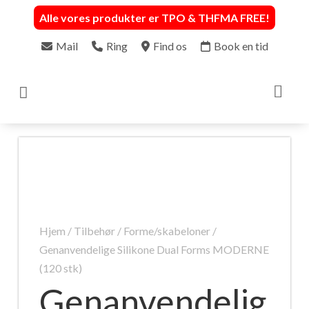
Alle vores produkter er TPO & THFMA FREE
!
Mail
Ring
Find os
Book en tid

Hjem
/
Tilbehør
/
Forme/skabeloner
/
Genanvendelige Silikone Dual Forms MODERNE
(120 stk)
Genanvendelig