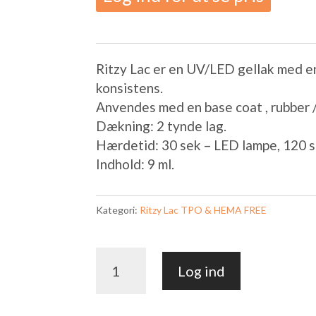
Ritzy Lac er en UV/LED gellak med e
konsistens.
Anvendes med en base coat , rubber / 
Dækning: 2 tynde lag.
Hærdetid: 30 sek – LED lampe, 120 s
Indhold: 9 ml.
Kategori:
Ritzy Lac TPO & HEMA FREE
FRENCH
Log ind
CREAM
201
antal