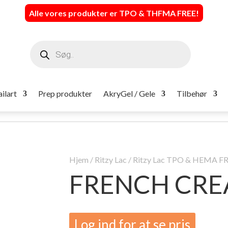
Alle vores produkter er TPO & THFMA FREE
!
Products
search
ilart
Prep produkter
AkryGel / Gele
Tilbehør
Hjem
/
Ritzy Lac
/
Ritzy Lac TPO & HEMA F
FRENCH CRE
Log ind for at se pris