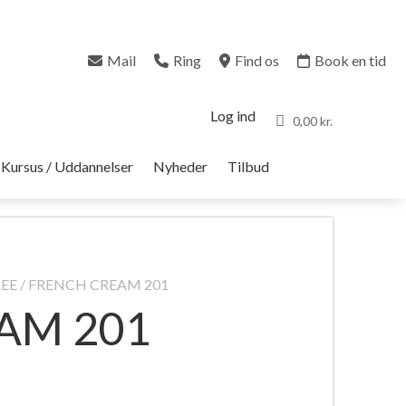
Mail
Ring
Find os
Book en tid
Log ind
0,00 kr.
Kursus / Uddannelser
Nyheder
Tilbud
REE
/ FRENCH CREAM 201
AM 201