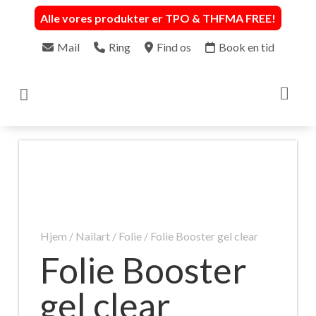
Alle vores produkter er TPO & THFMA FREE
!
Mail
Ring
Find os
Book en tid

Hjem
/
Nailart
/
Folie
/ Folie Booster gel clear
Folie Booster
gel clear