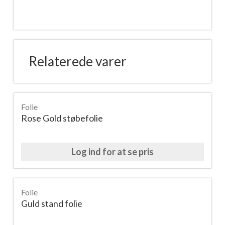
Booster
gel
clear
antal
Relaterede varer
Folie
Rose Gold støbefolie
Log ind for at se pris
Folie
Guld stand folie