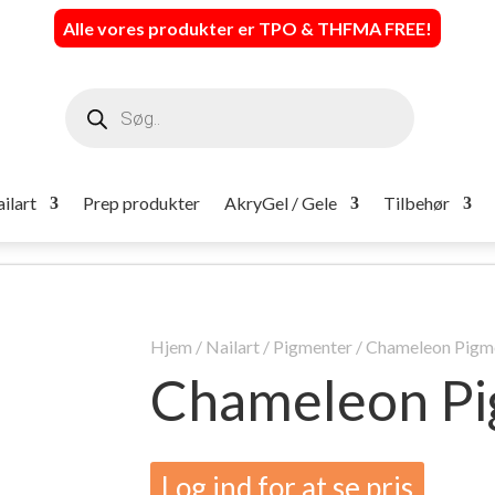
Alle vores produkter er TPO & THFMA FREE
!
Products
search
ilart
Prep produkter
AkryGel / Gele
Tilbehør
Hjem
/
Nailart
/
Pigmenter
/ Chameleon Pig
Chameleon P
Log ind for at se pris