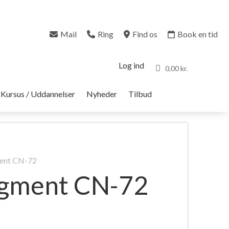
Mail
Ring
Find os
Book en tid
Log ind
0,00 kr.
Kursus / Uddannelser
Nyheder
Tilbud
ment CN-72
igment CN-72