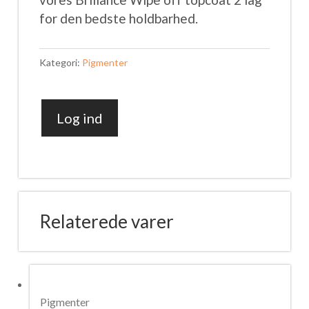
for den bedste holdbarhed.
Kategori:
Pigmenter
Log ind
Chameleon
Pigment
CN-
23
antal
Relaterede varer
Pigmenter