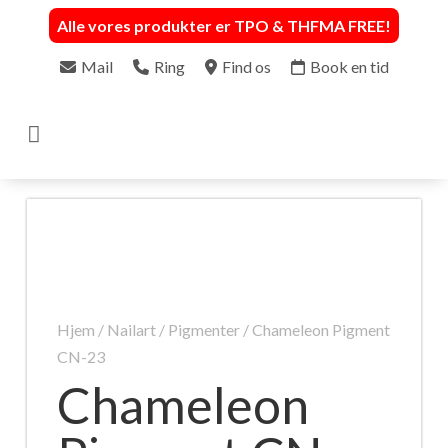
Alle vores produkter er TPO & THFMA FREE
!
Mail
Ring
Find os
Book en tid

Hjem
/
Nailart
/
Pigmenter
/ Chameleon Pigment
CN-23
Chameleon