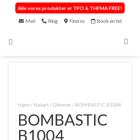
Alle vores produkter er TPO & THFMA FREE
!
Mail
Ring
Find os
Book en tid

Hjem
/
Nailart
/
Glimmer
/ BOMBASTIC B1004
BOMBASTIC
B1004