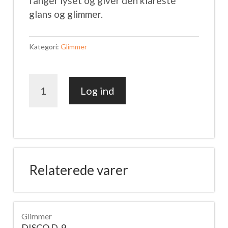
fanger lyset og giver den klareste
glans og
glimmer
.
Kategori:
Glimmer
BOMBASTIC
Log ind
B1004
antal
Relaterede varer
Glimmer
DISCO D-9