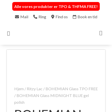
Alle vores produkter er TPO & THFMA FREE
!
Mail
Ring
Find os
Book en tid

Hjem
/
Ritzy Lac
/
BOHEMIAN Glass TPO FREE
/ BOHEMIAN Glass MIDNIGHT BLUE gel
polish