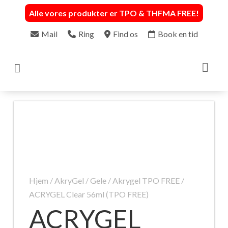
Alle vores produkter er TPO & THFMA FREE
!
Mail
Ring
Find os
Book en tid

Hjem
/
AkryGel / Gele
/
Akrygel TPO FREE
/
ACRYGEL Clear 56ml (TPO FREE)
ACRYGEL