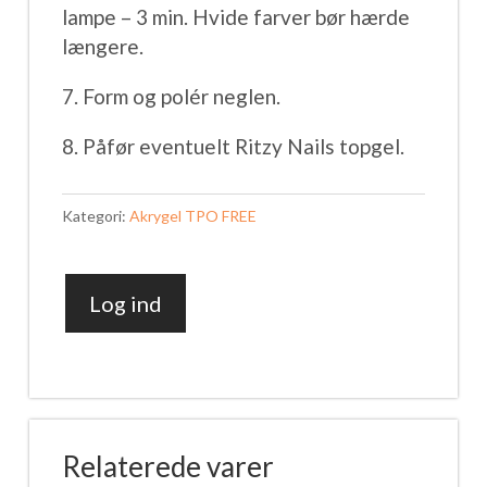
lampe – 3 min. Hvide farver bør hærde
længere.
7. Form og polér neglen.
8. Påfør eventuelt Ritzy Nails topgel.
Kategori:
Akrygel TPO FREE
Log ind
ACRYGEL
Clear
56ml
(TPO
FREE)
Relaterede varer
antal